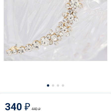
340
₽
440
₽