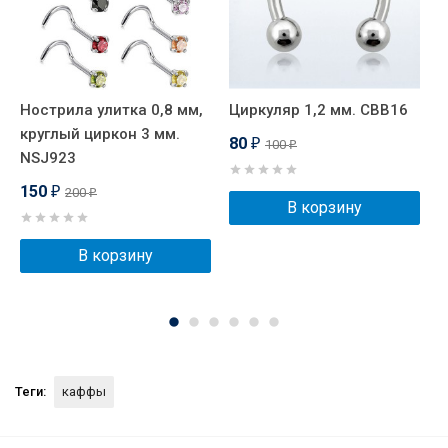
Нострила улитка 0,8 мм,
Циркуляр 1,2 мм. CBB16
Ш
круглый циркон 3 мм.
80
100
₽
₽
NSJ923
150
200
₽
₽
В корзину
В корзину
Теги:
каффы