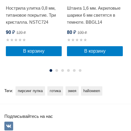
Нострила улитка 0,8 мм,
Штанга 1,6 мм. Акриловые
К
е
титановое покрытие. Три
шарики 6 мм светятся в
к
кристалла. NSTC724
темноте. BBGL14
90
80
120
100
₽
₽
₽
₽
В корзину
В корзину
Теги:
пирсинг пупка
готика
змея
halloween
Подписывайтесь на нас