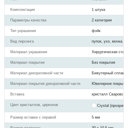
Комплектация
1 штука
Параметры качества
2 категория
Тип украшения
фэйк
Вид пирсинга
пупок, ухо, мочка ух
Материал украшения
Хирургическая стал
Материал покрытия
Без покрытия
Материал декоративной части
Бижутерный сплав
Материал покрытия декоративной части
Ювелирное покрыти
Вставка
кристалл Сваровски
Цвет кристаллов, цирконов
Crystal (прозрачн
Размер вставки с оправой
5 мм
Размер подвески
30 х 10,5 мм