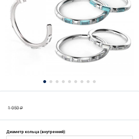
1 050
₽
Диаметр кольца (внутренний):