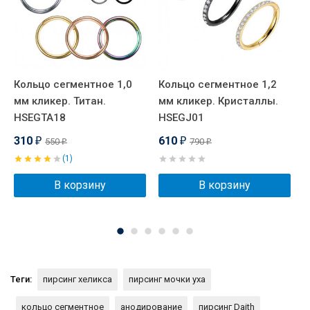
Кольцо сегментное 1,0
Кольцо сегментное 1,2
К
мм кликер. Титан.
мм кликер. Кристаллы.
м
HSEGTA18
HSEGJ01
H
310
610
550
790
₽
₽
₽
₽
(1)
В корзину
В корзину
Теги:
пирсинг хеликса
пирсинг мочки уха
кольцо сегментное
анодирование
пирсинг Daith