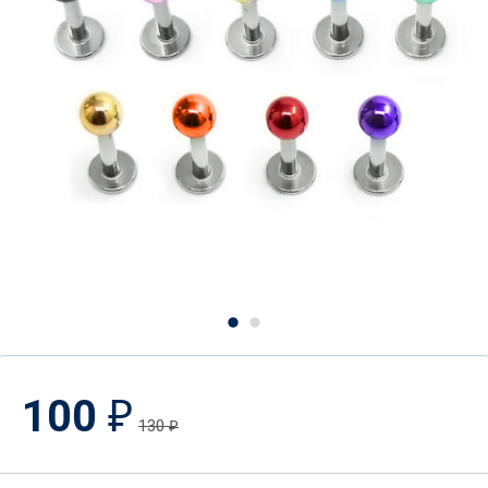
100
₽
130
₽