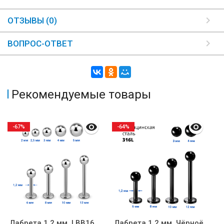
ОТЗЫВЫ (0)
ВОПРОС-ОТВЕТ
Рекомендуемые товары
-67%
-64%
Лабрета 1,2 мм. LBB16
Лабрета 1,2 мм. Чёрноё
Л