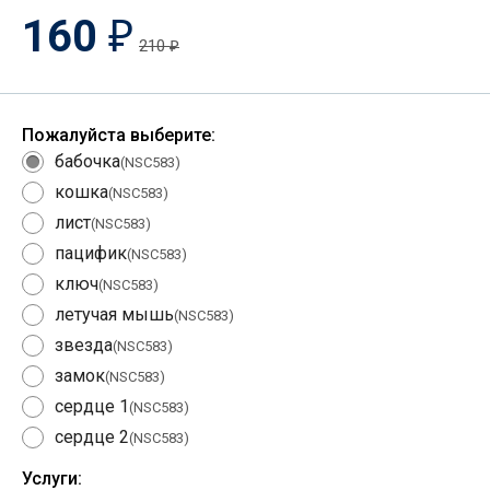
160
₽
210
₽
Пожалуйста выберите:
бабочка
(NSC583)
кошка
(NSC583)
лист
(NSC583)
пацифик
(NSC583)
ключ
(NSC583)
летучая мышь
(NSC583)
звезда
(NSC583)
замок
(NSC583)
сердце 1
(NSC583)
сердце 2
(NSC583)
Услуги: