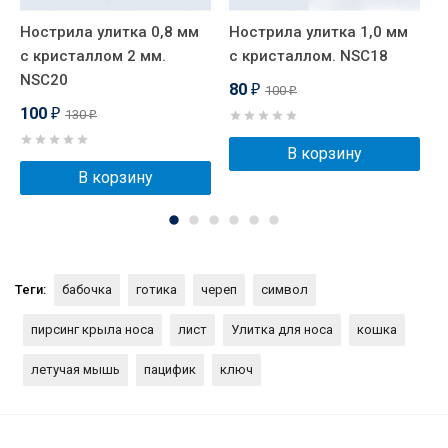
Нострила улитка 0,8 мм
Нострила улитка 1,0 мм
Ш
с кристаллом 2 мм.
с кристаллом. NSC18
А
NSC20
B
80
100
₽
₽
100
130
₽
₽
В корзину
В корзину
Теги:
бабочка
готика
череп
символ
пирсинг крыла носа
лист
Улитка для носа
кошка
летучая мышь
пацифик
ключ