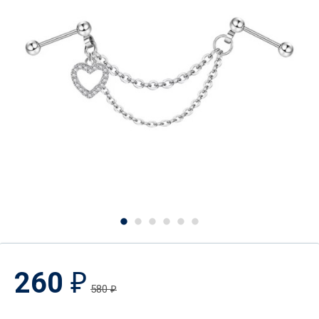
260
₽
580
₽