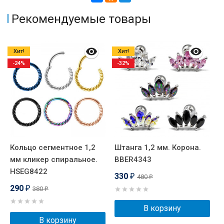
Рекомендуемые товары
Хит!
Хит!
-24%
-32%
Кольцо сегментное 1,2
Штанга 1,2 мм. Корона.
И
мм кликер спиральное.
BBER4343
п
HSEG8422
ц
330
480
₽
₽
290
380
₽
₽
В корзину
В корзину