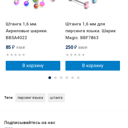
Штанга 1,6 мм.
Штанга 1,6 мм для
С
Акриловые шарики.
пирсинга языка. Шарик
X
BBSA4022
Magic. BBF7863
85
250
110
330
₽
₽
₽
₽
В корзину
В корзину
Теги:
пирсинг языка
штанга
Подписывайтесь на нас