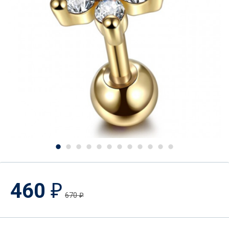
460
₽
670
₽