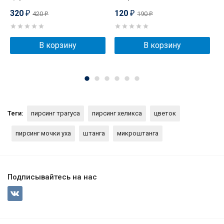
320
120
420
190
₽
₽
₽
₽
В корзину
В корзину
Теги:
пирсинг трагуса
пирсинг хеликса
цветок
пирсинг мочки уха
штанга
микроштанга
Подписывайтесь на нас