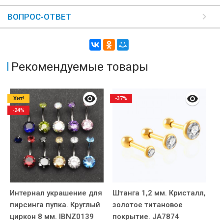
ВОПРОС-ОТВЕТ
Рекомендуемые товары
Хит!
-37%
-24%
Интернал украшение для
Штанга 1,2 мм. Кристалл,
К
пирсинга пупка. Круглый
золотое титановое
м
циркон 8 мм. IBNZ0139
покрытие. JA7874
H