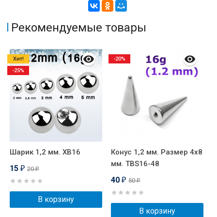
Рекомендуемые товары
Хит!
-20%
-25%
Шарик 1,2 мм. XB16
Конус 1,2 мм. Размер 4х8
Ш
мм. TBS16-48
15
20
₽
₽
40
50
₽
₽
В корзину
В корзину