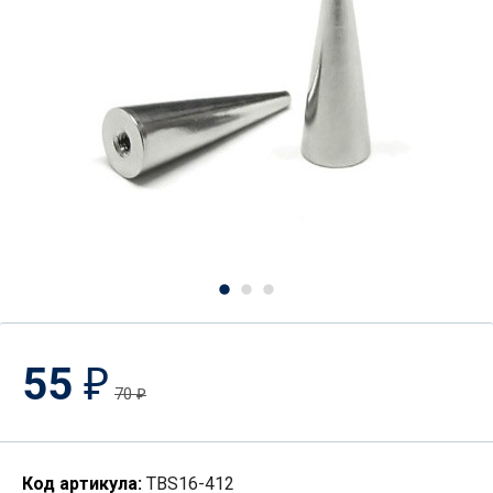
55
₽
70
₽
Код артикула:
TBS16-412