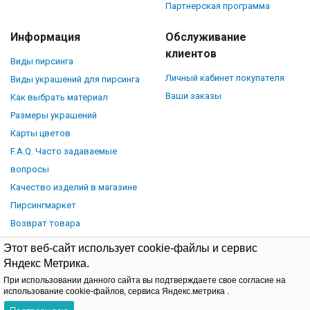
Партнерская программа
Информация
Обслуживание
клиентов
Виды пирсинга
Личный кабинет покупателя
Виды украшений для пирсинга
Ваши заказы
Как выбрать материал
Размеры украшений
Карты цветов
F.A.Q. Часто задаваемые
вопросы
Качество изделий в магазине
Пирсингмаркет
Возврат товара
Этот веб-сайт использует cookie-файлы и сервис
Яндекс Метрика.
При использовании данного сайта вы подтверждаете свое согласие на
© Piercingmarket.ru, 2026.
Политика обработки персональных
использование cookie-файлов, сервиса Яндекс.метрика .
данных
Договор-оферта